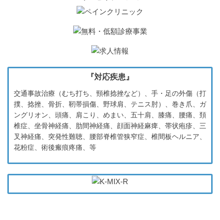
『対応疾患』
交通事故治療（むち打ち、頸椎捻挫など）、手・足の外傷（打
撲、捻挫、骨折、靭帯損傷、野球肩、テニス肘）、巻き爪、ガ
ングリオン、頭痛、肩こり、めまい、五十肩、膝痛、腰痛、頚
椎症、坐骨神経痛、肋間神経痛、顔面神経麻痺、帯状疱疹、三
叉神経痛、突発性難聴、腰部脊椎管狭窄症、椎間板ヘルニア、
花粉症、術後瘢痕疼痛、等