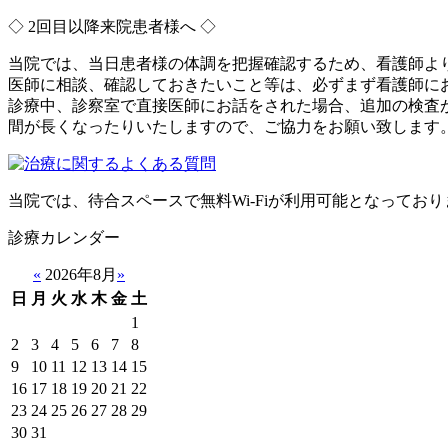
◇ 2回目以降来院患者様へ ◇
当院では、当日患者様の体調を把握確認するため、看護師よ
医師に相談、確認しておきたいこと等は、
必ずまず看護師に
診療中、診察室で直接医師にお話をされた場合、追加の検査
間が長くなったりいたしますので、ご協力をお願い致します
当院では、待合スペースで無料Wi-Fiが利用可能となっており
診療カレンダー
«
2026年8月
»
日
月
火
水
木
金
土
1
2
3
4
5
6
7
8
9
10
11
12
13
14
15
16
17
18
19
20
21
22
23
24
25
26
27
28
29
30
31