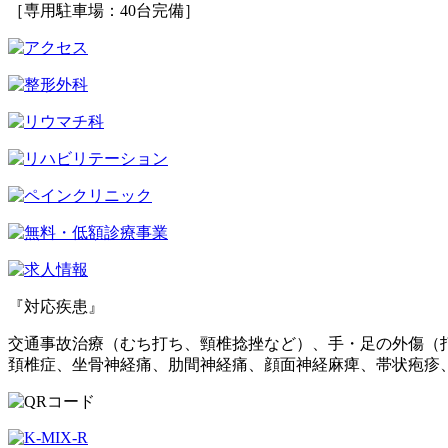
［専用駐車場：40台完備］
『対応疾患』
交通事故治療（むち打ち、頸椎捻挫など）、手・足の外傷（
頚椎症、坐骨神経痛、肋間神経痛、顔面神経麻痺、帯状疱疹