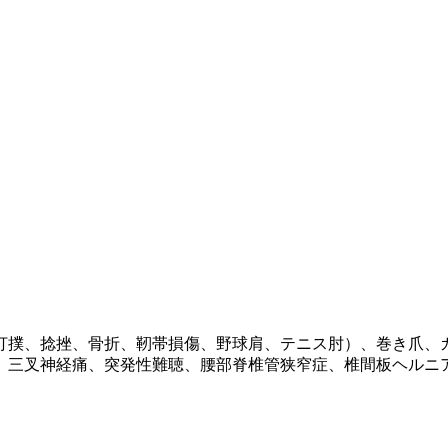
打撲、捻挫、骨折、靭帯損傷、野球肩、テニス肘）、巻き爪、
、三叉神経痛、突発性難聴、腰部脊椎管狭窄症、椎間板ヘルニ