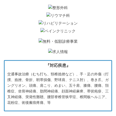
『対応疾患』
交通事故治療（むち打ち、頸椎捻挫など）、手・足の外傷（打
撲、捻挫、骨折、靭帯損傷、野球肩、テニス肘）、巻き爪、ガ
ングリオン、頭痛、肩こり、めまい、五十肩、膝痛、腰痛、頚
椎症、坐骨神経痛、肋間神経痛、顔面神経麻痺、帯状疱疹、三
叉神経痛、突発性難聴、腰部脊椎管狭窄症、椎間板ヘルニア、
花粉症、術後瘢痕疼痛、等