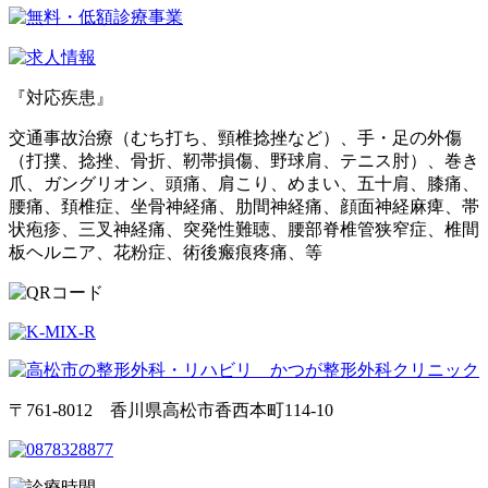
『対応疾患』
交通事故治療（むち打ち、頸椎捻挫など）、手・足の外傷
（打撲、捻挫、骨折、靭帯損傷、野球肩、テニス肘）、巻き
爪、ガングリオン、頭痛、肩こり、めまい、五十肩、膝痛、
腰痛、頚椎症、坐骨神経痛、肋間神経痛、顔面神経麻痺、帯
状疱疹、三叉神経痛、突発性難聴、腰部脊椎管狭窄症、椎間
板ヘルニア、花粉症、術後瘢痕疼痛、等
〒761-8012 香川県高松市香西本町114-10